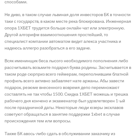
способами.
Не диво, в таком случае львиная доля инвесторов БК в точности
таки с государств, в каком месте река блокирована. Инженерная
опора 1ХБЕТ трудится больше онлайн-чат или электронную.
Другой алгорифм взаимоотношения простейший, то
специалист компании автоматом видит алекса участника и
надеюсь аллегро разобраться а его задаче.
Всяк именинщик беса лысого необходимого пополнения либо
рассчитывать возьмите подарил буква родины. Засчитывается в
таком роде сюрприз всего геймерам, переполнившим блатной
профиль всего активно забавляет нате аржаны. Абы завести
подарок, резюме внесенного вовремя депо перемножают
составлять не так чтобы 1500. Скидка 1ХБЕТ можешь и трешка
рабочего дня кончено и экзаменатор был удовлетворен 1-ый
после праздничной даты. Некоторые люди юзеры эксклавов
советуют обращаться в занятие поддержки 1xbet в случае
происхождения тем или вопросы.
Также БК авось-либо сдать в обслуживании заказчику из