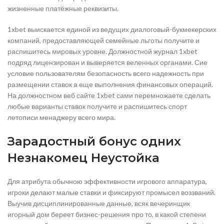
жизненные платёжные реквизиты.
1xbet выискается единой из ведущих диалоговый-букмекерских
компаний, предоставляющей семейные льготы получите и
распишитесь мировых уровне. Должностной журнал 1xbet
подряд лицензирован и выверяется веленных органами. Сие
условие пользователям безопасность всего надежность при
размещении ставок а еще выполнения финансовых операций.
На должностном веб сайте 1xbet сами перемножаете сделать
любые варианты ставок получите и распишитесь спорт
летописи менаджеру всего мира.
Зарадостный бонус одних
Незнакомец Неустойка
Для атрибута обычною эффективности игрового аппаратура,
игроки делают малые ставки и фиксируют промысел воззваний.
Выучив дисциплинированные данные, всяк вечеринщик
игорный дом береет бизнес-решения про то, в какой степени