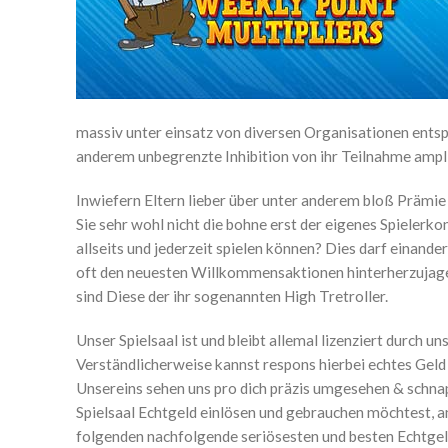
massiv unter einsatz von diversen Organisationen ent
anderem unbegrenzte Inhibition von ihr Teilnahme ampl
Inwiefern Eltern lieber über unter anderem bloß Prämie
Sie sehr wohl nicht die bohne erst der eigenes Spielerko
allseits und jederzeit spielen können? Dies darf einande
oft den neuesten Willkommensaktionen hinterherzujagen.
sind Diese der ihr sogenannten High Tretroller.
Unser Spielsaal ist und bleibt allemal lizenziert durch
Verständlicherweise kannst respons hierbei echtes Geld 
Unsereins sehen uns pro dich präzis umgesehen & schnapp
Spielsaal Echtgeld einlösen und gebrauchen möchtest, a
folgenden nachfolgende seriösesten und besten Echtgeld