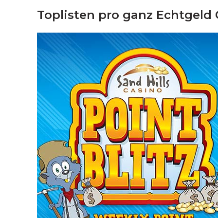
Toplisten pro ganz Echtgeld 