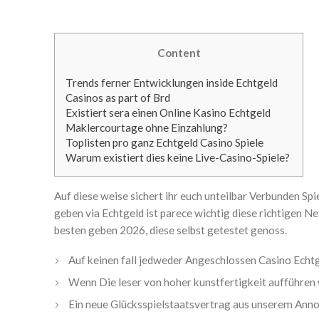
Content
Trends ferner Entwicklungen inside Echtgeld
Casinos as part of Brd
Existiert sera einen Online Kasino Echtgeld
Maklercourtage ohne Einzahlung?
Toplisten pro ganz Echtgeld Casino Spiele
Warum existiert dies keine Live-Casino-Spiele?
Auf diese weise sichert ihr euch unteilbar Verbunden S
geben via Echtgeld ist parece wichtig diese richtigen N
besten geben 2026, diese selbst getestet genoss.
Auf keinen fall jedweder Angeschlossen Casino Echtg
Wenn Die leser von hoher kunstfertigkeit aufführen 
Ein neue Glücksspielstaatsvertrag aus unserem Anno 2