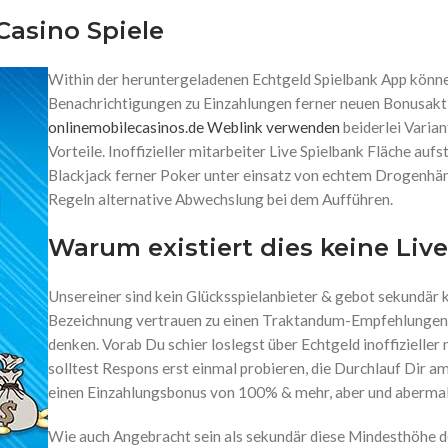
Casino Spiele
Within der heruntergeladenen Echtgeld Spielbank App könn
Benachrichtigungen zu Einzahlungen ferner neuen Bonusaktio
onlinemobilecasinos.de Weblink verwenden
beiderlei Varia
Vorteile. Inoffizieller mitarbeiter Live Spielbank Fläche auf
Blackjack ferner Poker unter einsatz von echtem Drogenhänd
Regeln alternative Abwechslung bei dem Aufführen.
Warum existiert dies keine Live
Unsereiner sind kein Glücksspielanbieter & gebot sekundär 
Bezeichnung vertrauen zu einen Traktandum-Empfehlungen je
denken. Vorab Du schier loslegst über Echtgeld inoffizielle
solltest Respons erst einmal probieren, die Durchlauf Dir am
einen Einzahlungsbonus von 100% & mehr, aber und abermal 
Wie auch Angebracht sein als sekundär diese Mindesthöhe 