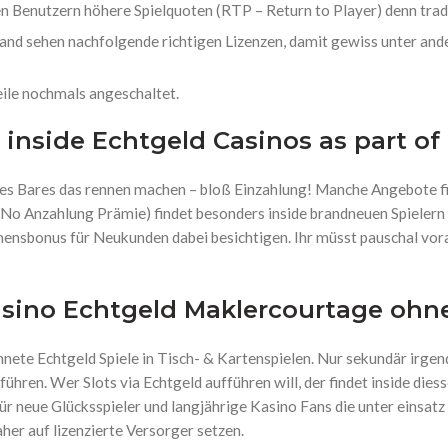
 Benutzern höhere Spielquoten (RTP – Return to Player) denn tradi
and sehen nachfolgende richtigen Lizenzen, damit gewiss unter and
ile nochmals angeschaltet.
inside Echtgeld Casinos as part of
tes Bares das rennen machen – bloß Einzahlung! Manche Angebote fi
. No Anzahlung Prämie) findet besonders inside brandneuen Spielern
sbonus für Neukunden dabei besichtigen. Ihr müsst pauschal vora
Kasino Echtgeld Maklercourtage ohn
hnete Echtgeld Spiele in Tisch- & Kartenspielen. Nur sekundär irge
hren. Wer Slots via Echtgeld aufführen will, der findet inside dies
r neue Glücksspieler und langjährige Kasino Fans die unter einsatz
aher auf lizenzierte Versorger setzen.