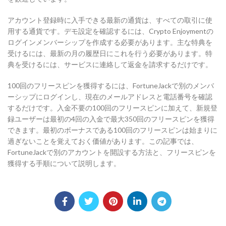
アカウント登録時に入手できる最新の通貨は、すべての取引に使
用する通貨です。デモ設定を確認するには、Crypto Enjoymentの
ログインメンバーシップを作成する必要があります。主な特典を
受けるには、最新の月の履歴日にこれを行う必要があります。特
典を受けるには、サービスに連絡して返金を請求するだけです。
100回のフリースピンを獲得するには、FortuneJackで別のメンバ
ーシップにログインし、現在のメールアドレスと電話番号を確認
するだけです。入金不要の100回のフリースピンに加えて、新規登
録ユーザーは最初の4回の入金で最大350回のフリースピンを獲得
できます。最初のボーナスである100回のフリースピンは始まりに
過ぎないことを覚えておく価値があります。この記事では、
FortuneJackで別のアカウントを開設する方法と、フリースピンを
獲得する手順について説明します。