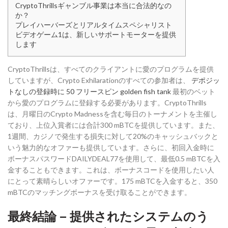
CryptoThrillsギャンブル事業は本当に合法的なの
か？
プレイハーバーズとリアルタイムスペシャリスト
ビデオゲーム1は、新しいサポートモーターを提供
します
CryptoThrillsは、すべてのクライアントに愛のプログラムを提供
していますが、Crypto Exhilarationのすべての参加者は、
デポジッ
トなしの登録時に 50 フリースピン golden fish tank
最初のベット
から愛のプログラムに登録する必要があります。CryptoThrills
は、月曜日のCrypto Madnessを含む毎日のトーナメントを主催し
ており、上位入賞者には合計300 mBTCを提供しています。また、
1週間、カジノで発生する損失に対して20%のキャッシュバックと
いう魅力的なオファーも提供しています。さらに、初回入金時に
ボーナスパスワードDAILYDEAL77を使用して、最低0.5 mBTCを入
金することもできます。これは、ボーナスコードを使用したい人
にとって素晴らしいオファーです。175 mBTCを入金すると、350
mBTCのマッチングボーナスを受け取ることができます。
最終結論 – 提供されたシステムのう