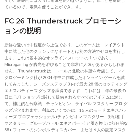
すが、最終的には人々に電気を使わないようにすることを提供し
ているので、電気を使うことができます。
FC 26 Thunderstruck プロモーシ
ョンの説明
新鮮な違いは中程度から上位であり、このゲームは、レイアウト
中に試した他のクラシックなポートとは別の方法でゼロを実行し
ます。これは基本的なオンライン スロットの 1 つであり、
Microgaming が脚光を浴びることで非常に人気があるかもしれま
せん。 Thunderstruck は、トールと北欧の神話を考慮して、マイ
クロゲーミング社が 2004 年中に作成したオンライン ゲームを試
してみました。シーズンステップ 3 内で最大 28 個のセッティング
エキスパティーズ グッズを獲得できます。これには、年の最後の
日に FUT ショップに関して提供されるすべてのアイテムに対し
て、補足的な分隊戦、チャンピオン、ライバル マスタリー プロ グ
ッズが含まれます。利点のいくつかは、16 人のモード エキスパテ
ィーズ プロフェッショナル (チャンピオン マスタリー、対戦相手
マスタリー、グループバトル エキスパート) と引き換えに熱狂的な
88+ フィートのシンボル ディスカバー、または 6 人の設定マスタ