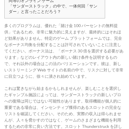
同等のオンライン ゲーム
「サンダーストラック」の中で、一体何回「サン
ダー」と言ったことだろう？
多くのプログラムは、優れた「賭け金 100 パーセントの無料提
供」であるため、非常に魅力的に見えますが、最終的にはそれほ
ど効果がありません。特定のゲーム プラットフォームでは、完全
なボーナス均衡を分配することは許可されていないことに注意し
てください。ボーナス法は、「ボーナス 30 倍を選択する必要があ
ります」などのレイアウト内の新しい賭け条件を説明するもの
で、それ以外の場合はこの法のバリエーションです。彼は、新し
いストリーミング Web サイトの名前の中で、リスクに対して非常
に目立つように、徐々に潰され始めています。
これは驚きながら始まるかもしれませんが、楽しむことを選択し
たギャンブル施設によっては、サンダーストラックの新しいプロ
への復帰は同じではない可能性があります。取得機能が個人的に
重要である場合は、インセンティブ獲得のあるスロットの完全な
リストを確認してください。そのため、実際の収入は得られませ
んが、人々を脅かすのではなく、ゲームのさまざまな機能を利用
するための非常に良い方法です。スロット Thunderstruck を詳し