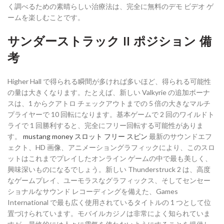
く調べるための素晴らしい治療法は、完全に無料のデモ ビデオ ゲ
ームを楽しむことです。
サンダーストラック II ポジション 備
考
Higher Hall で得られる瞬間が多ければ多いほど、得られる可能性
の量は大きくなります。たとえば、新しい Valkyrie の追加ボーナ
スは、1 からクアトロ チェックアウトまでの 5 倍の大きなマルチ
プライヤーで 10 回転になります。基本ゲームで 2 回のワイルドト
ライで 1 回勝利すると、完全にフリー回転する可能性がありま
す。
mustang money スロット フリー スピン
最新のサウンドエフ
ェクト、HD 画像、アニメーショングラフィックにより、このスロ
ットはこれまでプレイしたオンライン ゲームの中で最も美しく、
興味深いものになるでしょう。新しい Thunderstruck 2 は、高度
なゲームプレイ、ユーモラスなグラフィックス、そしてセンセー
ショナルなサウンド レコーディングを備えた、Games
International で最も広く使用されているタイトルの 1 つとして位
置づけられています。モバイルカジノは非常によく知られていま