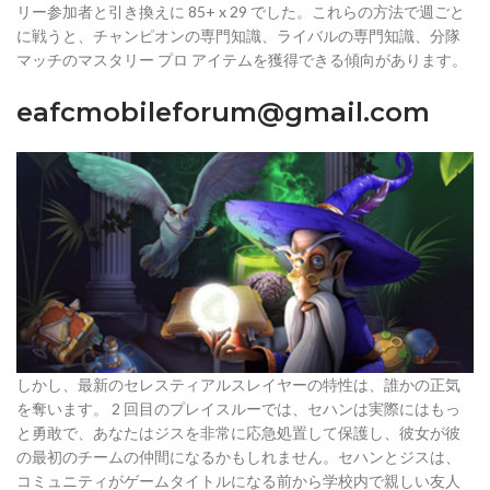
リー参加者と引き換えに 85+ x 29 でした。これらの方法で週ごと
に戦うと、チャンピオンの専門知識、ライバルの専門知識、分隊
マッチのマスタリー プロ アイテムを獲得できる傾向があります。
eafcmobileforum@gmail.com
しかし、最新のセレスティアルスレイヤーの特性は、誰かの正気
を奪います。 2 回目のプレイスルーでは、セハンは実際にはもっ
と勇敢で、あなたはジスを非常に応急処置して保護し、彼女が彼
の最初のチームの仲間になるかもしれません。セハンとジスは、
コミュニティがゲームタイトルになる前から学校内で親しい友人