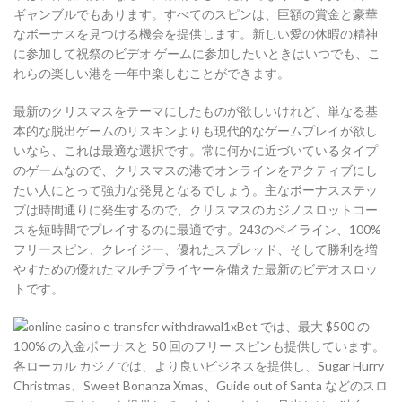
ギャンブルでもあります。すべてのスピンは、巨額の賞金と豪華
なボーナスを見つける機会を提供します。新しい愛の休暇の精神
に参加して祝祭のビデオ ゲームに参加したいときはいつでも、こ
れらの楽しい港を一年中楽しむことができます。
最新のクリスマスをテーマにしたものが欲しいけれど、単なる基
本的な脱出ゲームのリスキンよりも現代的なゲームプレイが欲し
いなら、これは最適な選択です。常に何かに近づいているタイプ
のゲームなので、クリスマスの港でオンラインをアクティブにし
たい人にとって強力な発見となるでしょう。主なボーナスステッ
プは時間通りに発生するので、クリスマスのカジノスロットコー
スを短時間でプレイするのに最適です。243のペイライン、100%
フリースピン、クレイジー、優れたスプレッド、そして勝利を増
やすための優れたマルチプライヤーを備えた最新のビデオスロッ
トです。
1xBet では、最大 $500 の
100% の入金ボーナスと 50 回のフリー スピンも提供しています。
各ローカル カジノでは、より良いビジネスを提供し、Sugar Hurry
Christmas、Sweet Bonanza Xmas、Guide out of Santa などのスロ