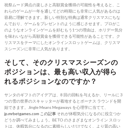
祝祭ムード満点の楽しさと高額賞金獲得の可能性を考えると、こ
れらのゲームが一年を通してどの時期にも非常に人気があるのは
容易に理解できます。新しい特別な特典は通常クリスマスにちな
んでおり、ゲームをプレゼントのように感じさせます。プロがこ
のようなオンラインゲームを好むもう1つの理由は、ホリデー気分
を味わいながら高額賞金を獲得できる可能性があることです。ク
リスマスをテーマにしたオンラインスロットゲームは、クリスマ
スシーズンに非常に人気があります。
そして、そのクリスマスシーズンの
ポジションは、最も高い収入が得ら
れるポジションなのですか？
サンタのギフトのアイデアは、8 回の回転を与えるか、リールに 3
つの雪の世界のスキャッターが着地するとボーナス ラウンドを開
始できます。Jingle Means Megaways を心理学に当てて、
jp.mrbetgames.com この記事
それが休暇気分になるのに役立つか
どうか調べてみましょう。BETO のさまざまなオンライン スロッ
トは、休暇気分になるのに素晴らしいだけでなく、より質の高い