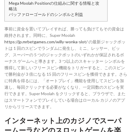
Mega Moolah Positionの仕組みに関する情報と攻
略法
バッファローゴールドのシンボルと利益
事前に資金を置いてプレイすれば、勝っても負けてもその資金は
維持されます。同時に、Super Moolah
https://jp.mrbetgames.com/willy-wonka-slot/
の最新ジャックポッ
トは 1 回のスピンでランダムに発生し、ミニ、レッサー、ビッ
グ、スーパーの 5 つのジャックポットのいずれかが保証されるボ
ーナス ゲームへと導きます。3 つ以上のスキャッター シンボルを
獲得して新しいフリー スピン機能をトリガーすると、このスピン
で勝利金が 3 倍になる 15 回のフリー スピンを獲得できます。さら
に特典を得るには、「オートプレイ」機能を使用してスピンを加
速し、毎回クリックする必要がなくなり、一定回数のスピンを実
行できます。Super Moolah をクリックすると、ブラウザで、また
はスマートフォンでプレイしている場合はローカル カジノのアプ
リからリリースできます。
インターネット上のカジノでスーパ
ームーラなどのスロットゲームを楽