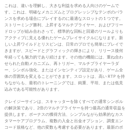
これは、違いを理解し、大きな利益を求める人向けのゲームで
す。これは、明確なメカニズムとプログレッシブなテンポのバラ
ンスを求める場合にプレイするのに最適なスロットの 1 つです。
ストリーミング勝利、上昇するマルチプライヤー、およびフリー
ドロップが組み合わさって、標準的な回転と回避のリールよりも
アクティブに見える優れたゲームプレイサイクルになります。新
しい上昇ワイルドとリスピンは、日常のプロでも簡単にプレイで
きますが、スピードとグラフィックの輝きにより、リリース後何
年経っても魅力的であり続けます。その他の機能には、重ね合わ
せられた自動メカニズム、再トリガー、マルチプライヤーラダ
ー、シンボル強化、またはインセンティブ設定があり、ゲーム全
体の雰囲気を変えることができます。スロットは、高い RTP を持
ちながらも、最初のトレーニングでは、鈍重、平坦、または低見
込みである可能性があります。
クレイジーサインは、スキャッターを除くすべての通常シンボル
の解決策であり、2倍のマルチプライヤーを持つ最高の通常収益を
提供します。ボーナスの獲得方法、シンプルながら効果的なカス
タマーケアプログラム、複数の入金と出金オプション、調査エン
コード規格など、他の変数も考慮する必要があります。最新のポ