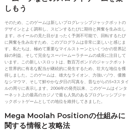
しもう
そのため、このゲームは新しいプログレッシブジャックポットの
デザインとよく調和し、スピンするたびに期待と興奮を生み出し
ます。ホイールの見た目がまったく予測不可能で、回転するたび
に興奮を生み出すため、このプログラムは非常に楽しいと感じま
す。私たちは、極めて重要なマイルストーンといくつかの世界記
録の利益、そして完全なスーパームーラチームの成長に注目して
います。この新しいスロットは、数百万ポンドのジャックポット
と世界的に有名な配当が継続的に発生するため、壮大な地位を獲
得しました。このゲームは、雄大なライオン、力強いゾウ、優雅
なシマウマ、そして鮮やかな夕日の写真を、昔ながらの5×3スタイ
ルの周りに表示します。2006年の発売以来、このゲームはインタ
ーネット上の最高のカジノで最も人気のあるプログレッシブジャ
ックポットゲームとしての地位を維持してきました。
Mega Moolah Positionの仕組みに
関する情報と攻略法