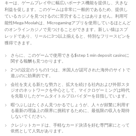
キーは、ゲームプレイ中に幅広いボーナス機能を提供し、大きな
利益を促します。このゲームは非常に一般的であるため、提供し
ているカジノを見つけるのに苦労することはありません。利用可
能性Mega Moolahは、Microgamingアプリを使用しているほとんど
のオンラインカジノで見つけることができます。新しい猿はスプ
レッドであり、リールに3つ以上揃えると、特別なフリースピンを
獲得できます。
さらに、このゲームで使用できる$step 1 min deposit casinoに
関する報酬も見つかります。
2つの設定のうちの1つは、米国人が認可された海外のサイトで
遊ぶのに効果的です。
会社を支える新たな勢力と、拡大を続ける社内および外部スタ
ジオのネットワークを中心として、マイクロゲーミングは時代
を先取りしたゲームタイトルプロバイダーを目指しています。
暇つぶしはたくさん見つかるでしょうが、人々が頻繁に利用す
る最新の理論上の限界に挑戦するために、最低限の収入を期待
しないでください。
クレジットカードは、手軽なカード決済を好む専門家にとって
依然として人気があります。