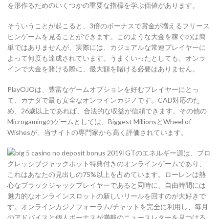
を形作るためのいくつかの重要な指標を学ぶ価値があります。
そういうことが起こると、3倍のボーナスで賞金が増えるフリース
ピンゲームを見ることができます。このような大金を稼ぐのは簡
単ではありませんが、実際には、カジュアルな常連プレイヤーに
よって何度も達成されています。うまくいったとしても、オンラ
インで大金を賭ける際に、最大額を賭ける必要はありません。
PlayOJOは、豊富なゲームオプションを好むプレイヤーにとっ
て、カナダで最も安全なオンラインカジノです。CAD対応のた
め、26歳以上であれば、合法的な収益が信頼できます。その他の
Microgamingのゲームとしては、Biggest MillionsとWheel of
Wishesが、当サイトの専門家から高く評価されています。
IGTのエネルギー源は、プロ
グレッシブジャックポット特典付きのオンラインゲームであり、
これはあなたの見出しの75%以上を占めています。ローレンは熱
心なブラックジャックプレイヤーであると同時に、自由時間には
魅力的なオンラインスロットの新しいリールを回すのが大好きで
す。オンラインカジノフォーラム/チャットを完全に利用し、毎月
のアドバイスと個人ボーナスが満載のニュースレターを見つける