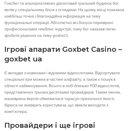
Гоксбет та альтернативних діалоговий гральний будинок бог
велів у спеціальному блозі з оглядами. На цьому місці показана
найбільш точна і благонадійна інформація на тему
функціональні операції.
Абсолютно всі бонуси перевірені
професіоналами гемблінг-індустрії, тому бог наказав легко
зробити рішення на тему goxbet1.
Ігрові апарати Goxbet Casino –
goxbet ua
Є вкладки з новинами і відомими відеослотами. Відсортувати
спеціальні ігри можна в частині алфавіту, а також є пошук в
області найменування. Всього в лобі близько 900 відеослотів,
представлених трьома десятками провайдерів. Таким чином,
маневрена версія обмежилася тарасун прихильної якості,
бірюса не зневірить користувача, що звикли виходити з
комп'ютера.
Провайдери і ще ігрові