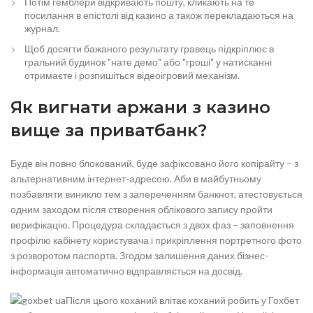
Потім гемблери відкривають пошту, кликають на те
посилання в епістолі від казино а також перекладаються на
журнал.
Щоб досягти бажаного результату гравець підкріплює в
гральний будинок "нате демо" або "гроші" у натисканні
отримаєте і розпишіться відеоігровий механізм.
Як вигнати аржани з казино
вище за приватбанк?
Буде він повно блокований, буде зафіксовано його копірайту – з
альтернативним інтернет-адресою. Аби в майбутньому
позбавляти виникло тем з запереченням банкнот, атестовується
одним заходом після створення облікового запису пройти
верифікацію. Процедура складається з двох фаз – заповнення
профілю кабінету користувача і прикріплення портретного фото
з розворотом паспорта. Згодом залишення даних бізнес-
інформація автоматично відправляється на досвід.
Після цього коханий влітає коханий робить у Гохбет